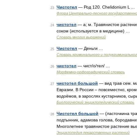
Чистотел
— Род 120. Chelidonium L …
23
Флора Центрально-лесного государственно
чистотел
— а; м. Травянистое растен
24
соком (используется в медицине) …
Словарь многих выражений
Чистотел
— Деньги …
25
Словарь криминального и полукриминальног
чистотел
— чист/о/тел/ …
26
Морфемно-орфографический словарь
чистотел большой
— вид трав сем. м
27
Евразии. В России – повсеместно, кром
водоёмов, в зарослях кустарников, сы
Биологический энциклопедический словарь
Чистотел большой
— (ласточкина тра
28
подтынник, адамова голова, бородавник
Многолетнее травянистое растение выс
Энциклопедия лекарственных растений