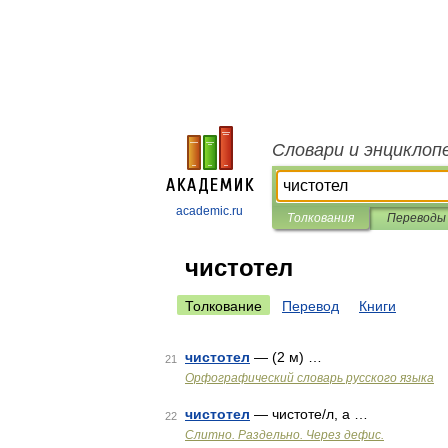
Словари и энциклоп
academic.ru
Толкования
Переводы
чистотел
Толкование
Перевод
Книги
чистотел
— (2 м) …
21
Орфографический словарь русского языка
чистотел
— чистоте/л, а …
22
Слитно. Раздельно. Через дефис.