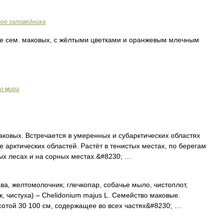
го заповедника
ие сем. маковых, с жёлтыми цветками и оранжевым млечным
о мира
аковых. Встречается в умеренных и субарктических областях
е арктических областей. Растёт в тенистых местах, по берегам
рых лесах и на сорных местах.&#8230; …
ва, желтомолочник; глечкопар, собачье мыло, чистоплот,
, чистуха) – Chelidonium majus L. Семейство маковые.
отой 30 100 см, содержащее во всех частях&#8230; …