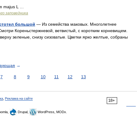
m majus L …
го заповедника
истотел большой
— Из семейства маковых. Многолетнее
Смотри Кореньстержневой, ветвистый, с коротким корневищем.
верху зеленые, снизу сизоватые. Цветки ярко желтые, собраны
дующая
→
7
8
9
10
11
12
13
ка
,
Реклама на сайте
18+
omla,
Drupal,
WordPress, MODx.