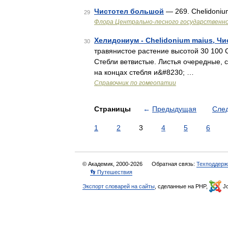
Чистотел большой
— 269. Chelidoniu
29
Флора Центрально-лесного государственно
Хелидониум - Chelidonium maius, Ч
30
травянистое растение высотой 30 100 
Стебли ветвистые. Листья очередные, с
на концах стебля и&#8230; …
Справочник по гомеопатии
Страницы
←
Предыдущая
Сле
1
2
3
4
5
6
© Академик, 2000-2026
Обратная связь:
Техподдерж
👣 Путешествия
Экспорт словарей на сайты
, сделанные на PHP,
Jo